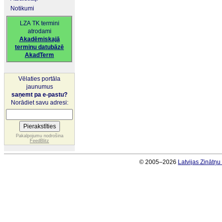
Notikumi
LZA TK termini
atrodami
Akadēmiskajā
terminu datubāzē
AkadTerm
Vēlaties portāla
jaunumus
saņemt pa e-pastu?
Norādiet savu adresi:
Pakalpojumu nodrošina
FeedBlitz
© 2005–2026
Latvijas Zinātņ