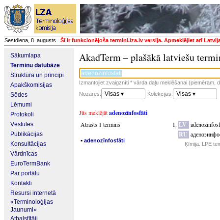
Sestdiena, 8. augusts
Šī ir funkcionējoša termini.lza.lv versija. Apmeklējiet arī
Latvij
AkadTerm – plašākā latviešu termi
Sākumlapa
Terminu datubāze
Struktūra un principi
Izmantojiet zvaigznīti * vārda daļu meklēšanai (piemēram, da
Apakškomisijas
Visas ▾
Visas ▾
Nozares:
Kolekcijas:
Sēdes
Lēmumi
Jūs meklējāt
adenozīnfosfāti
Protokoli
Atrasts 1 termins
LV
adenozīnfosf
Vēstules
RU
аденозинфо
Publikācijas
▪
adenozīnfosfāti
Konsultācijas
Ķīmija. LPE te
Vārdnīcas
EuroTermBank
Par portālu
Kontakti
Resursi internetā
«Terminoloģijas
Jaunumi»
Atbalstītāji