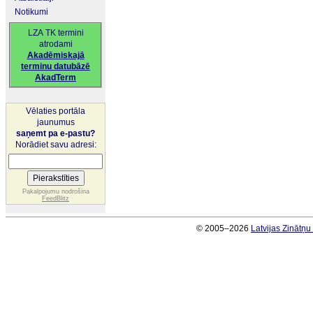
Notikumi
LZA TK termini
atrodami
Akadēmiskajā
terminu datubāzē
AkadTerm
Vēlaties portāla
jaunumus
saņemt pa e-pastu?
Norādiet savu adresi:
Pakalpojumu nodrošina
FeedBlitz
© 2005–2026
Latvijas Zinātņ