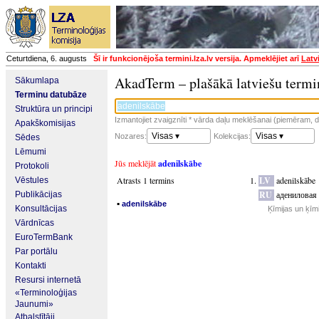
Ceturtdiena, 6. augusts
Šī ir funkcionējoša termini.lza.lv versija. Apmeklējiet arī
Latv
AkadTerm – plašākā latviešu termi
Sākumlapa
Terminu datubāze
Struktūra un principi
Izmantojiet zvaigznīti * vārda daļu meklēšanai (piemēram, da
Apakškomisijas
Visas ▾
Visas ▾
Nozares:
Kolekcijas:
Sēdes
Lēmumi
Jūs meklējāt
adenilskābe
Protokoli
Atrasts 1 termins
LV
adenilskābe
Vēstules
RU
адениловая
Publikācijas
▪
adenilskābe
Konsultācijas
Ķīmijas un ķīm
Vārdnīcas
EuroTermBank
Par portālu
Kontakti
Resursi internetā
«Terminoloģijas
Jaunumi»
Atbalstītāji