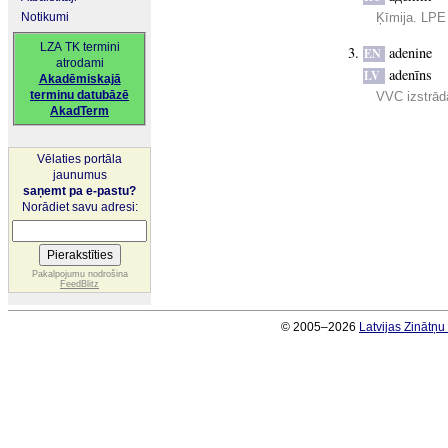
Notikumi
Ķīmija. LPE 
LZA TK termini
adenine
EN
atrodami
adenīns
LV
Akadēmiskajā
terminu datubāzē
VVC izstrādā
AkadTerm
Vēlaties portāla
jaunumus
saņemt pa e-pastu?
Norādiet savu adresi:
Pakalpojumu nodrošina
FeedBlitz
© 2005–2026
Latvijas Zinātņ