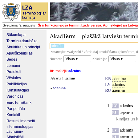
Svētdiena, 9. augusts
Šī ir funkcionējoša termini.lza.lv versija. Apmeklējiet arī
Latvij
AkadTerm – plašākā latviešu termi
Sākumlapa
Terminu datubāze
Struktūra un principi
Izmantojiet zvaigznīti * vārda daļu meklēšanai (piemēram, da
Apakškomisijas
Visas ▾
Visas ▾
Nozares:
Kolekcijas:
Sēdes
Lēmumi
Jūs meklējāt
adenīns
Protokoli
EN
Atrasts 1 termins
adenine
Vēstules
LV
adenīns
Publikācijas
▪
adenīns
RU
аденин
Konsultācijas
Vārdnīcas
EuroTermBank
adenīns
LV
Par portālu
аденин
RU
Kontakti
Ķīmijas un 
Resursi internetā
«Terminoloģijas
adenīns
LV
Jaunumi»
аденин
RU
Atbalstītāji