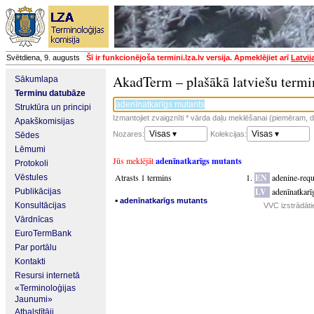
Svētdiena, 9. augusts
Šī ir funkcionējoša termini.lza.lv versija. Apmeklējiet arī
Latvij
AkadTerm – plašākā latviešu termi
Sākumlapa
Terminu datubāze
Struktūra un principi
Izmantojiet zvaigznīti * vārda daļu meklēšanai (piemēram, da
Apakškomisijas
Visas ▾
Visas ▾
Nozares:
Kolekcijas:
Sēdes
Lēmumi
Jūs meklējāt
adenīnatkarīgs mutants
Protokoli
Atrasts 1 termins
EN
adenine-requ
Vēstules
LV
adenīnatkarī
Publikācijas
▪
adenīnatkarīgs mutants
Konsultācijas
VVC izstrādāti
Vārdnīcas
EuroTermBank
Par portālu
Kontakti
Resursi internetā
«Terminoloģijas
Jaunumi»
Atbalstītāji