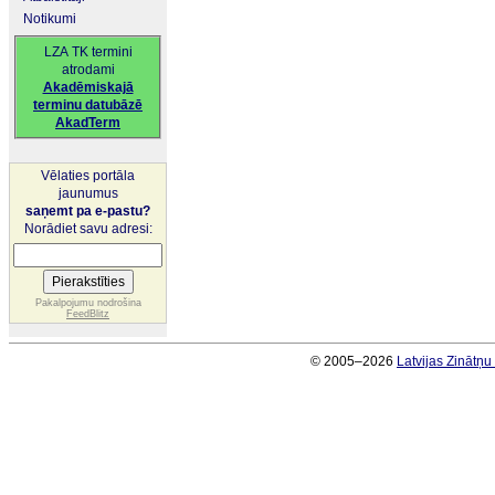
Notikumi
LZA TK termini
atrodami
Akadēmiskajā
terminu datubāzē
AkadTerm
Vēlaties portāla
jaunumus
saņemt pa e-pastu?
Norādiet savu adresi:
Pakalpojumu nodrošina
FeedBlitz
© 2005–2026
Latvijas Zinātņ