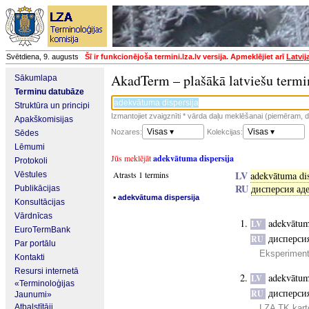
Svētdiena, 9. augusts
Šī ir funkcionējoša termini.lza.lv versija. Apmeklējiet arī
Latvij
AkadTerm – plašākā latviešu termi
Sākumlapa
Terminu datubāze
Struktūra un principi
Izmantojiet zvaigznīti * vārda daļu meklēšanai (piemēram, da
Apakškomisijas
Visas ▾
Visas ▾
Nozares:
Kolekcijas:
Sēdes
Lēmumi
Jūs meklējāt
adekvātuma dispersija
Protokoli
LV
Atrasts 1 termins
adekvātuma dis
Vēstules
RU
дисперсия ад
Publikācijas
▪
adekvātuma dispersija
Konsultācijas
Vārdnīcas
adekvātum
LV
EuroTermBank
дисперси
RU
Par portālu
Eksperiment
Kontakti
Resursi internetā
adekvātum
LV
«Terminoloģijas
дисперси
RU
Jaunumi»
Atbalstītāji
LZA TK kart