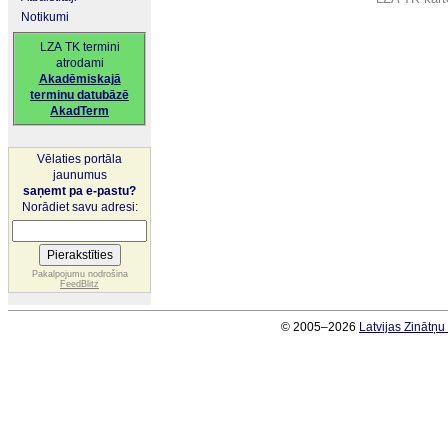
Notikumi
LZA TK termini
atrodami
Akadēmiskajā
terminu datubāzē
AkadTerm
Vēlaties portāla
jaunumus
saņemt pa e-pastu?
Norādiet savu adresi:
Pakalpojumu nodrošina
FeedBlitz
© 2005–2026
Latvijas Zinātņ