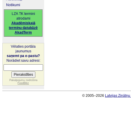
Notikumi
LZA TK termini
atrodami
Akadēmiskajā
terminu datubāzē
AkadTerm
Vēlaties portāla
jaunumus
saņemt pa e-pastu?
Norādiet savu adresi:
Pakalpojumu nodrošina
FeedBlitz
© 2005–2026
Latvijas Zinātņ