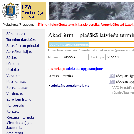
Piektdiena, 7. augusts
Šī ir funkcionējoša termini.lza.lv versija. Apmeklējiet arī
Latvi
AkadTerm – plašākā latviešu termi
Sākumlapa
Terminu datubāze
Struktūra un principi
Izmantojiet zvaigznīti * vārda daļu meklēšanai (piemēram, da
Apakškomisijas
Visas ▾
Visas ▾
Nozares:
Kolekcijas:
Sēdes
Lēmumi
Jūs meklējāt
adekvāts apgaismojums
Protokoli
Atrasts 1 termins
EN
adequate lig
Vēstules
LV
adekvāts ap
Publikācijas
▪
adekvāts apgaismojums
Konsultācijas
VVC izstrādāti
rūpniecības te
Vārdnīcas
EuroTermBank
Par portālu
Kontakti
Resursi internetā
«Terminoloģijas
Jaunumi»
Atbalstītāji