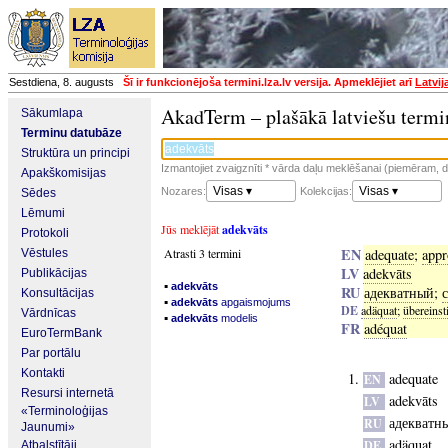
Sestdiena, 8. augusts
Šī ir funkcionējoša termini.lza.lv versija. Apmeklējiet arī
Latvij
AkadTerm – plašākā latviešu termi
Sākumlapa
Terminu datubāze
Struktūra un principi
Izmantojiet zvaigznīti * vārda daļu meklēšanai (piemēram, da
Apakškomisijas
Visas ▾
Visas ▾
Nozares:
Kolekcijas:
Sēdes
Lēmumi
Jūs meklējāt
adekvāts
Protokoli
EN
Atrasti 3 termini
adequate
;
appr
Vēstules
LV
adekvāts
Publikācijas
▪
adekvāts
RU
адекватный
;
Konsultācijas
▪
adekvāts
apgaismojums
DE
adäquat
;
übereins
Vārdnīcas
▪
adekvāts
modelis
FR
adéquat
EuroTermBank
Par portālu
Kontakti
adequate
EN
Resursi internetā
adekvāts
LV
«Terminoloģijas
адекватн
RU
Jaunumi»
adäquat
DE
Atbalstītāji