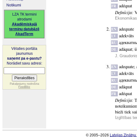
adéquat
Notikumi
FR
Definīcija:
V
LZA TK termini
Ekonomikas 
atrodami
Akadēmiskajā
adequate
EN
terminu datubāzē
AkadTerm
adekvāts
LV
адекватн
RU
adäquat
;
ü
Vēlaties portāla
DE
jaunumus
J. Graudonis
saņemt pa e-pastu?
Norādiet savu adresi:
adequate
;
EN
adekvāts
LV
адекватн
RU
Pakalpojumu nodrošina
adäquat
DE
FeedBlitz
adéquat
FR
Definīcija:
T
noteikumiem 
bieži tiek sa
Izglītības t
© 2005–2026
Latvijas Zinātņ