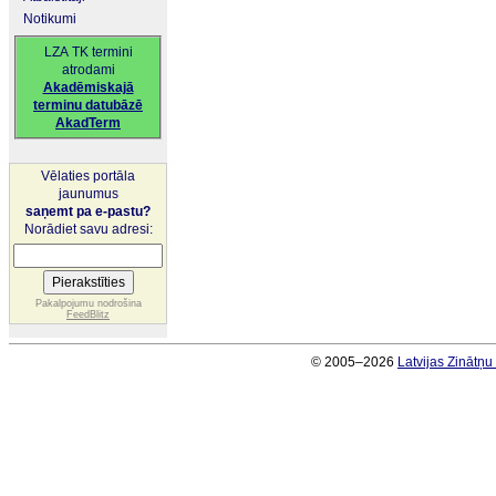
Notikumi
LZA TK termini
atrodami
Akadēmiskajā
terminu datubāzē
AkadTerm
Vēlaties portāla
jaunumus
saņemt pa e-pastu?
Norādiet savu adresi:
Pakalpojumu nodrošina
FeedBlitz
© 2005–2026
Latvijas Zinātņ