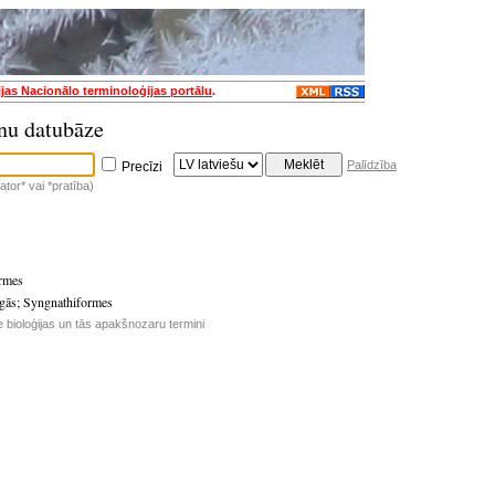
ijas Nacionālo terminoloģijas portālu
.
nu datubāze
Palīdzība
Precīzi
tor* vai *pratība)
rmes
īgās
;
Syngnathiformes
e bioloģijas un tās apakšnozaru termini