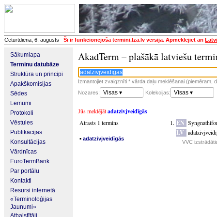
Ceturtdiena, 6. augusts
Šī ir funkcionējoša termini.lza.lv versija. Apmeklējiet arī
Latv
AkadTerm – plašākā latviešu termi
Sākumlapa
Terminu datubāze
Struktūra un principi
Izmantojiet zvaigznīti * vārda daļu meklēšanai (piemēram, da
Apakškomisijas
Visas ▾
Visas ▾
Nozares:
Kolekcijas:
Sēdes
Lēmumi
Jūs meklējāt
adatzivjveidīgās
Protokoli
Atrasts 1 termins
EN
Syngnathifo
Vēstules
LV
adatzivjveid
Publikācijas
▪
adatzivjveidīgās
Konsultācijas
VVC izstrādāti
Vārdnīcas
EuroTermBank
Par portālu
Kontakti
Resursi internetā
«Terminoloģijas
Jaunumi»
Atbalstītāji