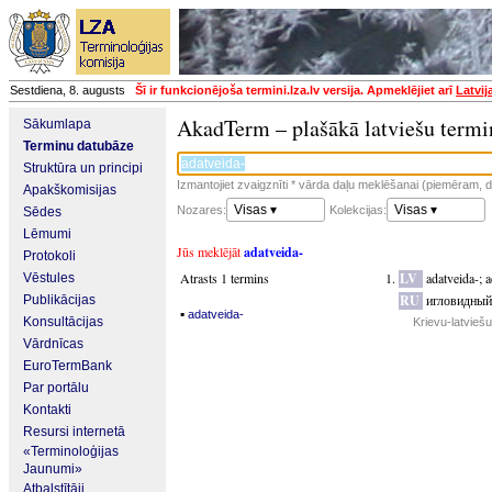
Sestdiena, 8. augusts
Šī ir funkcionējoša termini.lza.lv versija. Apmeklējiet arī
Latvij
AkadTerm – plašākā latviešu termi
Sākumlapa
Terminu datubāze
Struktūra un principi
Izmantojiet zvaigznīti * vārda daļu meklēšanai (piemēram, da
Apakškomisijas
Visas ▾
Visas ▾
Nozares:
Kolekcijas:
Sēdes
Lēmumi
Jūs meklējāt
adatveida-
Protokoli
Atrasts 1 termins
LV
adatveida-
;
a
Vēstules
RU
игловидный
Publikācijas
▪
adatveida-
Konsultācijas
Krievu-latvieš
Vārdnīcas
EuroTermBank
Par portālu
Kontakti
Resursi internetā
«Terminoloģijas
Jaunumi»
Atbalstītāji