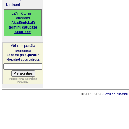
Notikumi
LZA TK termini
atrodami
Akadēmiskajā
terminu datubāzē
AkadTerm
Vēlaties portāla
jaunumus
saņemt pa e-pastu?
Norādiet savu adresi:
Pakalpojumu nodrošina
FeedBlitz
© 2005–2026
Latvijas Zinātņ