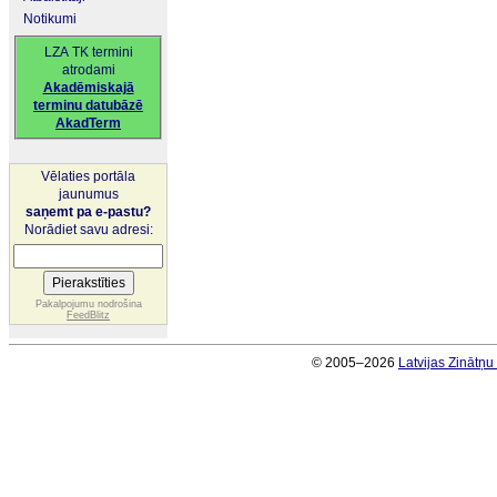
Notikumi
LZA TK termini
atrodami
Akadēmiskajā
terminu datubāzē
AkadTerm
Vēlaties portāla
jaunumus
saņemt pa e-pastu?
Norādiet savu adresi:
Pakalpojumu nodrošina
FeedBlitz
© 2005–2026
Latvijas Zinātņ