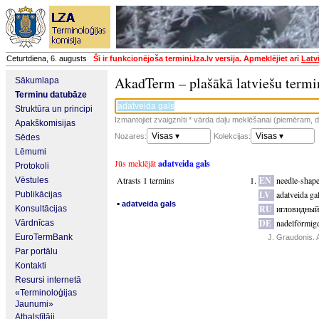
Ceturtdiena, 6. augusts
Šī ir funkcionējoša termini.lza.lv versija. Apmeklējiet arī
Latv
AkadTerm – plašākā latviešu termi
Sākumlapa
Terminu datubāze
Struktūra un principi
Izmantojiet zvaigznīti * vārda daļu meklēšanai (piemēram, da
Apakškomisijas
Visas ▾
Visas ▾
Nozares:
Kolekcijas:
Sēdes
Lēmumi
Jūs meklējāt
adatveida gals
Protokoli
Atrasts 1 termins
EN
needle-shap
Vēstules
LV
adatveida ga
Publikācijas
▪
adatveida gals
RU
игловидный
Konsultācijas
DE
nadelförmige
Vārdnīcas
EuroTermBank
J. Graudonis. 
Par portālu
Kontakti
Resursi internetā
«Terminoloģijas
Jaunumi»
Atbalstītāji