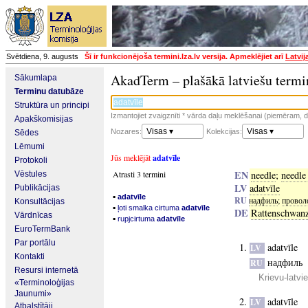
Svētdiena, 9. augusts
Šī ir funkcionējoša termini.lza.lv versija. Apmeklējiet arī
Latvij
AkadTerm – plašākā latviešu termi
Sākumlapa
Terminu datubāze
Struktūra un principi
Izmantojiet zvaigznīti * vārda daļu meklēšanai (piemēram, da
Apakškomisijas
Visas ▾
Visas ▾
Nozares:
Kolekcijas:
Sēdes
Lēmumi
Jūs meklējāt
adatvīle
Protokoli
EN
Atrasti 3 termini
needle
;
needle 
Vēstules
LV
adatvīle
Publikācijas
▪
adatvīle
RU
надфиль
;
провол
Konsultācijas
▪
ļoti smalka cirtuma
adatvīle
DE
Rattenschwan
Vārdnīcas
▪
rupjcirtuma
adatvīle
EuroTermBank
Par portālu
adatvīle
LV
Kontakti
надфиль
RU
Resursi internetā
Krievu-latvi
«Terminoloģijas
Jaunumi»
adatvīle
LV
Atbalstītāji