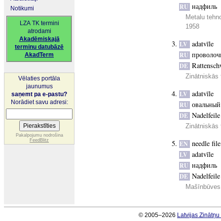
надфиль
RU
Notikumi
Metalu tehno
LZA TK termini
1958
atrodami
Akadēmiskajā
adatvīle
LV
terminu datubāzē
проволоч
RU
AkadTerm
Rattensch
DE
Zinātniskās 
Vēlaties portāla
jaunumus
adatvīle
LV
saņemt pa e-pastu?
Norādiet savu adresi:
овальный
RU
Nadelfeile
DE
Zinātniskās 
Pakalpojumu nodrošina
FeedBlitz
needle file
EN
adatvīle
LV
надфиль
RU
Nadelfeile
DE
Mašīnbūves 
© 2005–2026
Latvijas Zinātņ