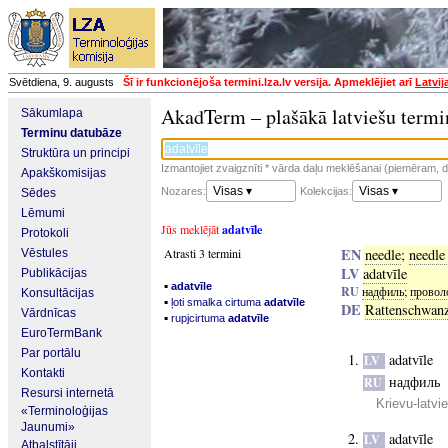
Svētdiena, 9. augusts
Šī ir funkcionējoša termini.lza.lv versija. Apmeklējiet arī
Latvij
AkadTerm – plašākā latviešu termi
Sākumlapa
Terminu datubāze
Struktūra un principi
Izmantojiet zvaigznīti * vārda daļu meklēšanai (piemēram, da
Apakškomisijas
Visas ▾
Visas ▾
Nozares:
Kolekcijas:
Sēdes
Lēmumi
Jūs meklējāt
adatvīle
Protokoli
EN
Atrasti 3 termini
needle
;
needle 
Vēstules
LV
adatvīle
Publikācijas
▪
adatvīle
RU
надфиль
;
провол
Konsultācijas
▪
ļoti smalka cirtuma
adatvīle
DE
Rattenschwan
Vārdnīcas
▪
rupjcirtuma
adatvīle
EuroTermBank
Par portālu
adatvīle
LV
Kontakti
надфиль
RU
Resursi internetā
Krievu-latvi
«Terminoloģijas
Jaunumi»
adatvīle
LV
Atbalstītāji