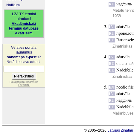
надфиль
RU
Notikumi
Metalu tehno
LZA TK termini
1958
atrodami
Akadēmiskajā
adatvīle
LV
terminu datubāzē
проволоч
RU
AkadTerm
Rattensch
DE
Zinātniskās 
Vēlaties portāla
jaunumus
adatvīle
LV
saņemt pa e-pastu?
Norādiet savu adresi:
овальный
RU
Nadelfeile
DE
Zinātniskās 
Pakalpojumu nodrošina
FeedBlitz
needle file
EN
adatvīle
LV
надфиль
RU
Nadelfeile
DE
Mašīnbūves 
© 2005–2026
Latvijas Zinātņ