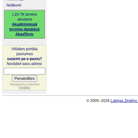
Notikumi
LZA TK termini
atrodami
Akadēmiskajā
terminu datubāzē
AkadTerm
Vēlaties portāla
jaunumus
saņemt pa e-pastu?
Norādiet savu adresi:
Pakalpojumu nodrošina
FeedBlitz
© 2005–2026
Latvijas Zinātņ