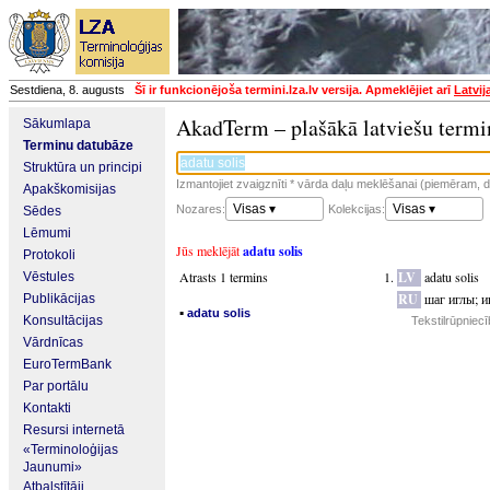
Sestdiena, 8. augusts
Šī ir funkcionējoša termini.lza.lv versija. Apmeklējiet arī
Latvij
AkadTerm – plašākā latviešu termi
Sākumlapa
Terminu datubāze
Struktūra un principi
Izmantojiet zvaigznīti * vārda daļu meklēšanai (piemēram, da
Apakškomisijas
Visas ▾
Visas ▾
Nozares:
Kolekcijas:
Sēdes
Lēmumi
Jūs meklējāt
adatu solis
Protokoli
Atrasts 1 termins
LV
adatu solis
Vēstules
RU
шаг иглы
;
и
Publikācijas
▪
adatu solis
Konsultācijas
Tekstilrūpniec
Vārdnīcas
EuroTermBank
Par portālu
Kontakti
Resursi internetā
«Terminoloģijas
Jaunumi»
Atbalstītāji