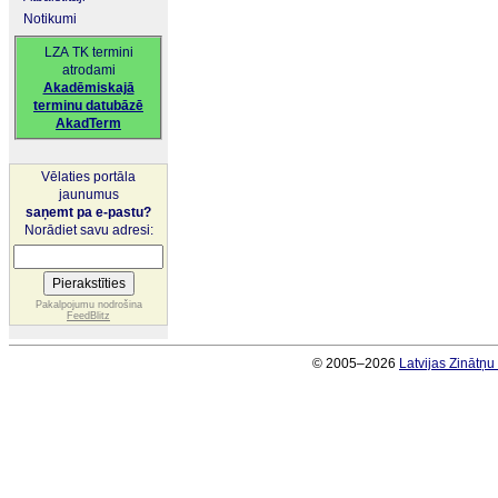
Notikumi
LZA TK termini
atrodami
Akadēmiskajā
terminu datubāzē
AkadTerm
Vēlaties portāla
jaunumus
saņemt pa e-pastu?
Norādiet savu adresi:
Pakalpojumu nodrošina
FeedBlitz
© 2005–2026
Latvijas Zinātņ