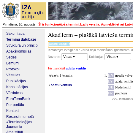
Pirmdiena, 10. augusts
Šī ir funkcionējoša termini.lza.lv versija. Apmeklējiet arī
Latvi
AkadTerm – plašākā latviešu termi
Sākumlapa
Terminu datubāze
Struktūra un principi
Izmantojiet zvaigznīti * vārda daļu meklēšanai (piemēram, da
Apakškomisijas
Visas ▾
Visas ▾
Nozares:
Kolekcijas:
Sēdes
Lēmumi
Jūs meklējāt
adatu ventilis
Protokoli
Atrasts 1 termins
EN
needle valve
Vēstules
LV
adatu ventili
Publikācijas
▪
adatu ventilis
DE
Nadelventil
Konsultācijas
FR
pointeau
Vārdnīcas
EuroTermBank
VVC izstrādāti
Par portālu
Kontakti
Resursi internetā
«Terminoloģijas
Jaunumi»
Atbalstītāji