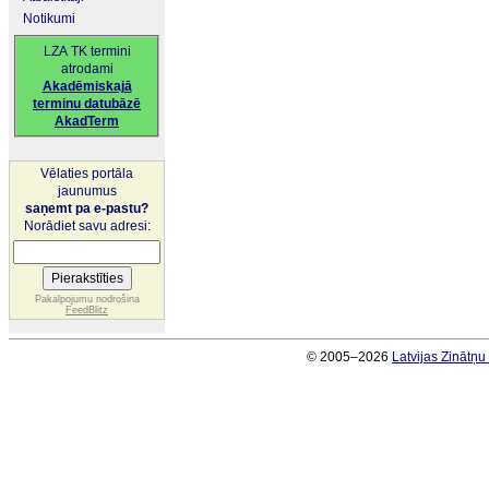
Notikumi
LZA TK termini
atrodami
Akadēmiskajā
terminu datubāzē
AkadTerm
Vēlaties portāla
jaunumus
saņemt pa e-pastu?
Norādiet savu adresi:
Pakalpojumu nodrošina
FeedBlitz
© 2005–2026
Latvijas Zinātņ