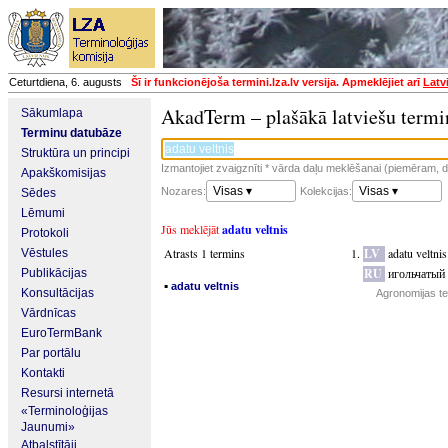
Ceturtdiena, 6. augusts
Šī ir funkcionējoša termini.lza.lv versija. Apmeklējiet arī
Latv
AkadTerm – plašākā latviešu termi
Sākumlapa
Terminu datubāze
Struktūra un principi
Izmantojiet zvaigznīti * vārda daļu meklēšanai (piemēram, da
Apakškomisijas
Visas ▾
Visas ▾
Nozares:
Kolekcijas:
Sēdes
Lēmumi
Jūs meklējāt
adatu veltnis
Protokoli
Atrasts 1 termins
LV
adatu veltnis
Vēstules
RU
игольчатый
Publikācijas
▪
adatu veltnis
Konsultācijas
Agronomijas te
Vārdnīcas
EuroTermBank
Par portālu
Kontakti
Resursi internetā
«Terminoloģijas
Jaunumi»
Atbalstītāji