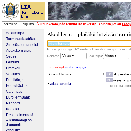
Piektdiena, 7. augusts
Šī ir funkcionējoša termini.lza.lv versija. Apmeklējiet arī
Latvi
AkadTerm – plašākā latviešu termi
Sākumlapa
Terminu datubāze
Struktūra un principi
Izmantojiet zvaigznīti * vārda daļu meklēšanai (piemēram, da
Apakškomisijas
Visas ▾
Visas ▾
Nozares:
Kolekcijas:
Sēdes
Lēmumi
Jūs meklējāt
adatu terapija
Protokoli
Atrasts 1 termins
LV
akupunktūra
Vēstules
RU
акулунктур
Publikācijas
▪
adatu terapija
Konsultācijas
Medicīnas term
Vārdnīcas
EuroTermBank
Par portālu
Kontakti
Resursi internetā
«Terminoloģijas
Jaunumi»
Atbalstītāji