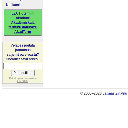
Notikumi
LZA TK termini
atrodami
Akadēmiskajā
terminu datubāzē
AkadTerm
Vēlaties portāla
jaunumus
saņemt pa e-pastu?
Norādiet savu adresi:
Pakalpojumu nodrošina
FeedBlitz
© 2005–2026
Latvijas Zinātņ