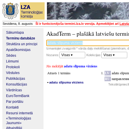
Sestdiena, 8. augusts
Šī ir funkcionējoša termini.lza.lv versija. Apmeklējiet arī
Latvij
AkadTerm – plašākā latviešu termi
Sākumlapa
Terminu datubāze
Struktūra un principi
Izmantojiet zvaigznīti * vārda daļu meklēšanai (piemēram, da
Apakškomisijas
Visas ▾
Visas ▾
Nozares:
Kolekcijas:
Sēdes
Lēmumi
Jūs meklējāt
adatu slīpuma virziens
Protokoli
Atrasts 1 termins
LV
adatu slīpum
Vēstules
RU
направление
Publikācijas
▪
adatu slīpuma virziens
Konsultācijas
Tekstilrūpniec
Vārdnīcas
EuroTermBank
Par portālu
Kontakti
Resursi internetā
«Terminoloģijas
Jaunumi»
Atbalstītāji