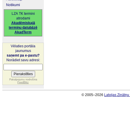
Notikumi
LZA TK termini
atrodami
Akadēmiskajā
terminu datubāzē
AkadTerm
Vēlaties portāla
jaunumus
saņemt pa e-pastu?
Norādiet savu adresi:
Pakalpojumu nodrošina
FeedBlitz
© 2005–2026
Latvijas Zinātņ