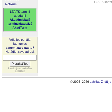
LZA TK karto
Notikumi
LZA TK termini
atrodami
Akadēmiskajā
terminu datubāzē
AkadTerm
Vēlaties portāla
jaunumus
saņemt pa e-pastu?
Norādiet savu adresi:
Pakalpojumu nodrošina
FeedBlitz
© 2005–2026
Latvijas Zinātņ