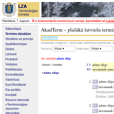
Piektdiena, 7. augusts
Šī ir funkcionējoša termini.lza.lv versija. Apmeklējiet arī
Latvi
AkadTerm – plašākā latviešu termi
Sākumlapa
Terminu datubāze
Struktūra un principi
Izmantojiet zvaigznīti * vārda daļu meklēšanai (piemēram, da
Apakškomisijas
Visas ▾
Visas ▾
Nozares:
Kolekcijas:
Sēdes
Lēmumi
Jūs meklējāt
adatu slēgs
Protokoli
LV
Atrasts 1 termins
adatu slēgs
Vēstules
RU
игольный замо
Publikācijas
▪
adatu slēgs
Konsultācijas
Vārdnīcas
adatu slēgs
LV
EuroTermBank
игольный 
RU
Par portālu
Tekstilrūpnie
Kontakti
Zinātne, 198
Resursi internetā
«Terminoloģijas
adatu slēgs
LV
Jaunumi»
игольный 
RU
Atbalstītāji