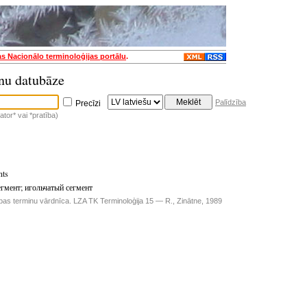
as Nacionālo terminoloģijas portālu
.
nu datubāze
Palīdzība
Precīzi
tor* vai *pratība)
nts
егмент
;
игольчатый сегмент
ības terminu vārdnīca. LZA TK Terminoloģija 15 — R., Zinātne, 1989