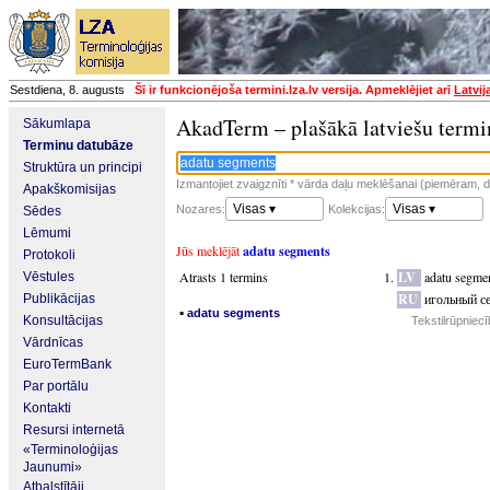
Sestdiena, 8. augusts
Šī ir funkcionējoša termini.lza.lv versija. Apmeklējiet arī
Latvij
AkadTerm – plašākā latviešu termi
Sākumlapa
Terminu datubāze
Struktūra un principi
Izmantojiet zvaigznīti * vārda daļu meklēšanai (piemēram, da
Apakškomisijas
Visas ▾
Visas ▾
Nozares:
Kolekcijas:
Sēdes
Lēmumi
Jūs meklējāt
adatu segments
Protokoli
Atrasts 1 termins
LV
adatu segme
Vēstules
RU
игольный с
Publikācijas
▪
adatu segments
Konsultācijas
Tekstilrūpniec
Vārdnīcas
EuroTermBank
Par portālu
Kontakti
Resursi internetā
«Terminoloģijas
Jaunumi»
Atbalstītāji