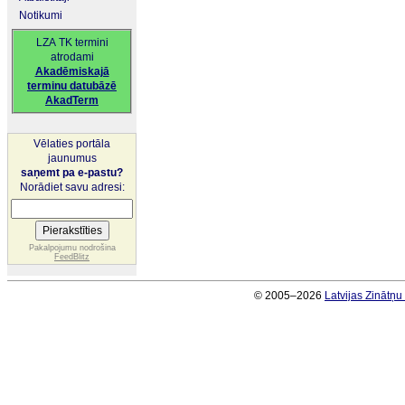
Notikumi
LZA TK termini
atrodami
Akadēmiskajā
terminu datubāzē
AkadTerm
Vēlaties portāla
jaunumus
saņemt pa e-pastu?
Norādiet savu adresi:
Pakalpojumu nodrošina
FeedBlitz
© 2005–2026
Latvijas Zinātņ