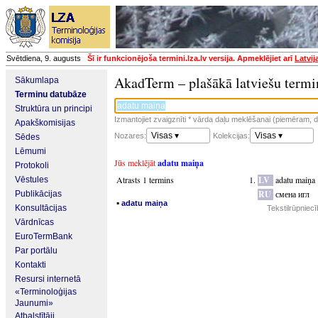
Svētdiena, 9. augusts
Šī ir funkcionējoša termini.lza.lv versija. Apmeklējiet arī
Latvij
AkadTerm – plašākā latviešu termi
Sākumlapa
Terminu datubāze
Struktūra un principi
Izmantojiet zvaigznīti * vārda daļu meklēšanai (piemēram, da
Apakškomisijas
Visas ▾
Visas ▾
Nozares:
Kolekcijas:
Sēdes
Lēmumi
Jūs meklējāt
adatu maiņa
Protokoli
Atrasts 1 termins
LV
adatu maiņa
Vēstules
RU
смена игл
Publikācijas
▪
adatu maiņa
Konsultācijas
Tekstilrūpniec
Vārdnīcas
EuroTermBank
Par portālu
Kontakti
Resursi internetā
«Terminoloģijas
Jaunumi»
Atbalstītāji