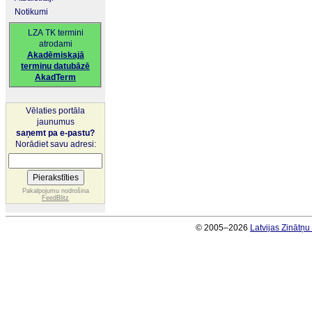
Notikumi
LZA TK termini
atrodami
Akadēmiskajā
terminu datubāzē
AkadTerm
Vēlaties portāla
jaunumus
saņemt pa e-pastu?
Norādiet savu adresi:
Pakalpojumu nodrošina
FeedBlitz
© 2005–2026
Latvijas Zinātņ