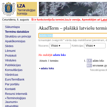
Ceturtdiena, 6. augusts
Šī ir funkcionējoša termini.lza.lv versija. Apmeklējiet arī
Latv
AkadTerm – plašākā latviešu termi
Sākumlapa
Terminu datubāze
Struktūra un principi
Izmantojiet zvaigznīti * vārda daļu meklēšanai (piemēram, da
Apakškomisijas
Visas ▾
Visas ▾
Nozares:
Kolekcijas:
Sēdes
Lēmumi
Jūs meklējāt
adatu loks
Protokoli
Atrasts 1 termins
LV
adatu loks
Vēstules
RU
игольная ду
Publikācijas
▪
adatu loks
Konsultācijas
Tekstilrūpniec
Vārdnīcas
EuroTermBank
Par portālu
Kontakti
Resursi internetā
«Terminoloģijas
Jaunumi»
Atbalstītāji