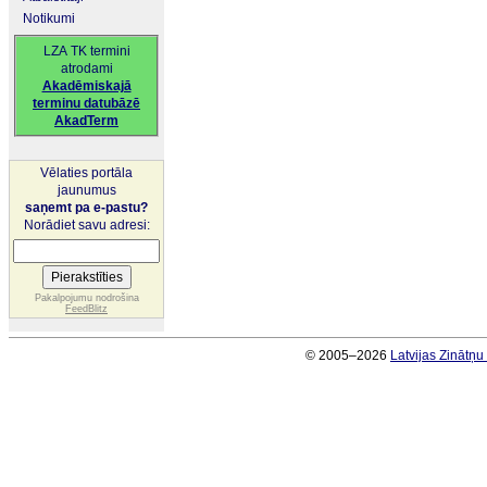
Notikumi
LZA TK termini
atrodami
Akadēmiskajā
terminu datubāzē
AkadTerm
Vēlaties portāla
jaunumus
saņemt pa e-pastu?
Norādiet savu adresi:
Pakalpojumu nodrošina
FeedBlitz
© 2005–2026
Latvijas Zinātņ