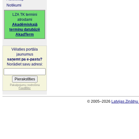
Notikumi
LZA TK termini
atrodami
Akadēmiskajā
terminu datubāzē
AkadTerm
Vēlaties portāla
jaunumus
saņemt pa e-pastu?
Norādiet savu adresi:
Pakalpojumu nodrošina
FeedBlitz
© 2005–2026
Latvijas Zinātņ