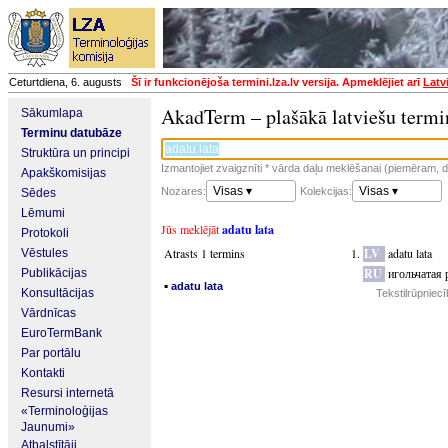
Ceturtdiena, 6. augusts
Šī ir funkcionējoša termini.lza.lv versija. Apmeklējiet arī
Latv
AkadTerm – plašākā latviešu termi
Sākumlapa
Terminu datubāze
Struktūra un principi
Izmantojiet zvaigznīti * vārda daļu meklēšanai (piemēram, da
Apakškomisijas
Visas ▾
Visas ▾
Nozares:
Kolekcijas:
Sēdes
Lēmumi
Jūs meklējāt
adatu lata
Protokoli
Atrasts 1 termins
LV
adatu lata
Vēstules
RU
игольчатая 
Publikācijas
▪
adatu lata
Konsultācijas
Tekstilrūpniec
Vārdnīcas
EuroTermBank
Par portālu
Kontakti
Resursi internetā
«Terminoloģijas
Jaunumi»
Atbalstītāji