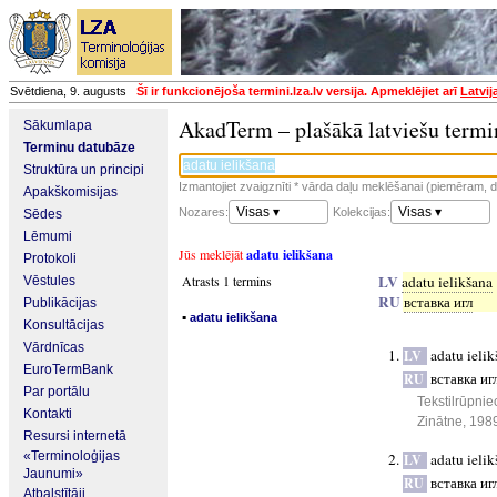
Svētdiena, 9. augusts
Šī ir funkcionējoša termini.lza.lv versija. Apmeklējiet arī
Latvij
AkadTerm – plašākā latviešu termi
Sākumlapa
Terminu datubāze
Struktūra un principi
Izmantojiet zvaigznīti * vārda daļu meklēšanai (piemēram, da
Apakškomisijas
Visas ▾
Visas ▾
Nozares:
Kolekcijas:
Sēdes
Lēmumi
Jūs meklējāt
adatu ielikšana
Protokoli
LV
Atrasts 1 termins
adatu ielikšana
Vēstules
RU
вставка игл
Publikācijas
▪
adatu ielikšana
Konsultācijas
Vārdnīcas
adatu ieli
LV
EuroTermBank
вставка иг
RU
Par portālu
Tekstilrūpnie
Kontakti
Zinātne, 198
Resursi internetā
«Terminoloģijas
adatu ieli
LV
Jaunumi»
вставка иг
RU
Atbalstītāji