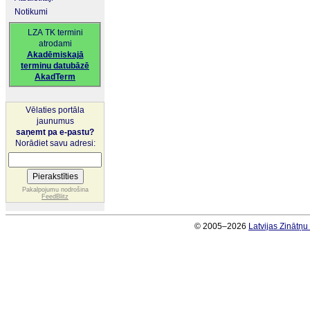
Notikumi
LZA TK termini
atrodami
Akadēmiskajā
terminu datubāzē
AkadTerm
Vēlaties portāla
jaunumus
saņemt pa e-pastu?
Norādiet savu adresi:
Pakalpojumu nodrošina
FeedBlitz
© 2005–2026
Latvijas Zinātņ