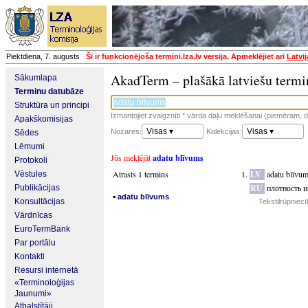
Piektdiena, 7. augusts
Šī ir funkcionējoša termini.lza.lv versija. Apmeklējiet arī
Latvi
AkadTerm – plašākā latviešu termi
Sākumlapa
Terminu datubāze
Struktūra un principi
Izmantojiet zvaigznīti * vārda daļu meklēšanai (piemēram, da
Apakškomisijas
Visas ▾
Visas ▾
Nozares:
Kolekcijas:
Sēdes
Lēmumi
Jūs meklējāt
adatu blīvums
Protokoli
Atrasts 1 termins
LV
adatu blīvu
Vēstules
RU
плотность и
Publikācijas
▪
adatu blīvums
Konsultācijas
Tekstilrūpniec
Vārdnīcas
EuroTermBank
Par portālu
Kontakti
Resursi internetā
«Terminoloģijas
Jaunumi»
Atbalstītāji