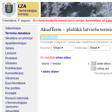
Ceturtdiena, 6. augusts
Šī ir funkcionējoša termini.lza.lv versija. Apmeklējiet arī
Latv
AkadTerm – plašākā latviešu termi
Sākumlapa
Terminu datubāze
Struktūra un principi
Izmantojiet zvaigznīti * vārda daļu meklēšanai (piemēram, da
Apakškomisijas
Visas ▾
Visas ▾
Nozares:
Kolekcijas:
Sēdes
Lēmumi
Jūs meklējāt
adatu atlase
Protokoli
Atrasts 1 termins
LV
adatu atlase
;
Vēstules
RU
отбор игл
Publikācijas
▪
adatu atlase
Konsultācijas
Tekstilrūpniec
Vārdnīcas
EuroTermBank
Par portālu
Kontakti
Resursi internetā
«Terminoloģijas
Jaunumi»
Atbalstītāji