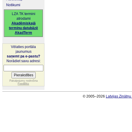
Notikumi
LZA TK termini
atrodami
Akadēmiskajā
terminu datubāzē
AkadTerm
Vēlaties portāla
jaunumus
saņemt pa e-pastu?
Norādiet savu adresi:
Pakalpojumu nodrošina
FeedBlitz
© 2005–2026
Latvijas Zinātņ