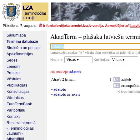
Piektdiena, 7. augusts
Šī ir funkcionējoša termini.lza.lv versija. Apmeklējiet arī
Latvi
AkadTerm – plašākā latviešu termi
Sākumlapa
Terminu datubāze
Struktūra un principi
Izmantojiet zvaigznīti * vārda daļu meklēšanai (piemēram, da
Apakškomisijas
Visas ▾
Visas ▾
Nozares:
Kolekcijas:
Sēdes
Lēmumi
Jūs meklējāt
adatots
Protokoli
Atrasti 2 termini
LV
adatots
Vēstules
RU
иглопробив
Publikācijas
▪
adatots
Konsultācijas
Krievu-latvieš
▪
adatots
uzraksts
Vārdnīcas
EuroTermBank
Par portālu
Kontakti
Resursi internetā
«Terminoloģijas
Jaunumi»
Atbalstītāji