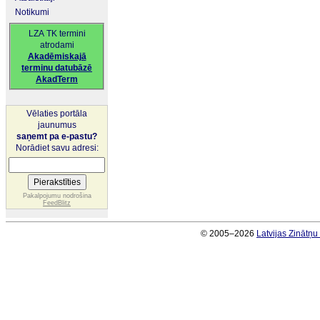
Notikumi
LZA TK termini
atrodami
Akadēmiskajā
terminu datubāzē
AkadTerm
Vēlaties portāla
jaunumus
saņemt pa e-pastu?
Norādiet savu adresi:
Pakalpojumu nodrošina
FeedBlitz
© 2005–2026
Latvijas Zinātņ