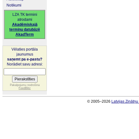
Notikumi
LZA TK termini
atrodami
Akadēmiskajā
terminu datubāzē
AkadTerm
Vēlaties portāla
jaunumus
saņemt pa e-pastu?
Norādiet savu adresi:
Pakalpojumu nodrošina
FeedBlitz
© 2005–2026
Latvijas Zinātņ