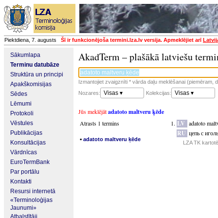
Piektdiena, 7. augusts
Šī ir funkcionējoša termini.lza.lv versija. Apmeklējiet arī
Latvi
AkadTerm – plašākā latviešu termi
Sākumlapa
Terminu datubāze
Struktūra un principi
Izmantojiet zvaigznīti * vārda daļu meklēšanai (piemēram, da
Apakškomisijas
Visas ▾
Visas ▾
Nozares:
Kolekcijas:
Sēdes
Lēmumi
Jūs meklējāt
adatoto maltveru ķēde
Protokoli
Atrasts 1 termins
LV
adatoto malt
Vēstules
RU
цепь с иго
Publikācijas
▪
adatoto maltveru ķēde
Konsultācijas
LZA TK kartot
Vārdnīcas
EuroTermBank
Par portālu
Kontakti
Resursi internetā
«Terminoloģijas
Jaunumi»
Atbalstītāji