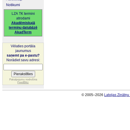
Notikumi
LZA TK termini
atrodami
Akadēmiskajā
terminu datubāzē
AkadTerm
Vēlaties portāla
jaunumus
saņemt pa e-pastu?
Norādiet savu adresi:
Pakalpojumu nodrošina
FeedBlitz
© 2005–2026
Latvijas Zinātņ