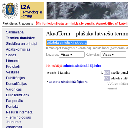
Piektdiena, 7. augusts
Šī ir funkcionējoša termini.lza.lv versija. Apmeklējiet arī
Latvi
AkadTerm – plašākā latviešu termi
Sākumlapa
Terminu datubāze
Struktūra un principi
Izmantojiet zvaigznīti * vārda daļu meklēšanai (piemēram, da
Apakškomisijas
Visas ▾
Visas ▾
Nozares:
Kolekcijas:
Sēdes
Lēmumi
Jūs meklējāt
adatota sintētiskā šķiedra
Protokoli
Atrasts 1 termins
EN
needle-punch
Vēstules
LV
adatota sintē
Publikācijas
▪
adatota sintētiskā šķiedra
Konsultācijas
VVC izstrādāti
termini
Vārdnīcas
EuroTermBank
Par portālu
Kontakti
Resursi internetā
«Terminoloģijas
Jaunumi»
Atbalstītāji