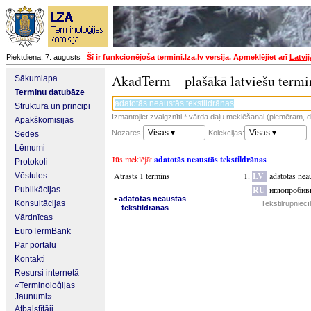
Piektdiena, 7. augusts
Šī ir funkcionējoša termini.lza.lv versija. Apmeklējiet arī
Latvi
AkadTerm – plašākā latviešu termi
Sākumlapa
Terminu datubāze
Struktūra un principi
Izmantojiet zvaigznīti * vārda daļu meklēšanai (piemēram, da
Apakškomisijas
Visas ▾
Visas ▾
Nozares:
Kolekcijas:
Sēdes
Lēmumi
Jūs meklējāt
adatotās neaustās tekstildrānas
Protokoli
Atrasts 1 termins
LV
adatotās neau
Vēstules
RU
иглопробив
Publikācijas
▪
adatotās neaustās
Konsultācijas
Tekstilrūpniec
tekstildrānas
Vārdnīcas
EuroTermBank
Par portālu
Kontakti
Resursi internetā
«Terminoloģijas
Jaunumi»
Atbalstītāji