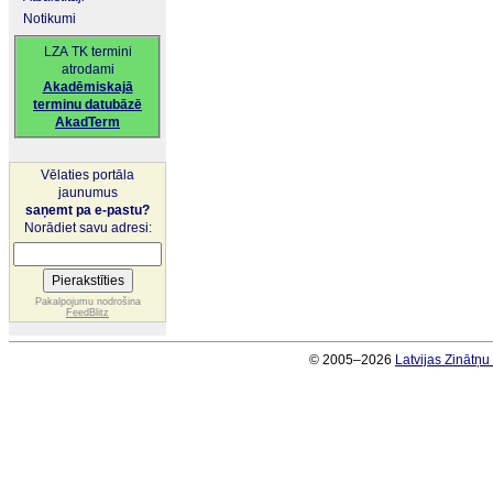
Notikumi
LZA TK termini
atrodami
Akadēmiskajā
terminu datubāzē
AkadTerm
Vēlaties portāla
jaunumus
saņemt pa e-pastu?
Norādiet savu adresi:
Pakalpojumu nodrošina
FeedBlitz
© 2005–2026
Latvijas Zinātņ