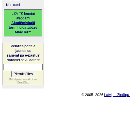
Notikumi
LZA TK termini
atrodami
Akadēmiskajā
terminu datubāzē
AkadTerm
Vēlaties portāla
jaunumus
saņemt pa e-pastu?
Norādiet savu adresi:
Pakalpojumu nodrošina
FeedBlitz
© 2005–2026
Latvijas Zinātņ