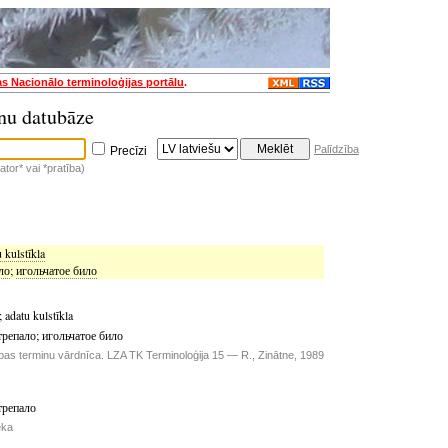
as Nacionālo terminoloģijas portālu
.
nu datubāze
Palīdzība
Precīzi
tor* vai *pratība)
 kulstīkla
ло
;
игольчатое било
;
adatu kulstīkla
трепало
;
игольчатое било
ības terminu vārdnīca. LZA TK Terminoloģija 15 — R., Zinātne, 1989
трепало
ēka