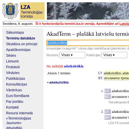
Sestdiena, 8. augusts
Šī ir funkcionējoša termini.lza.lv versija. Apmeklējiet arī
Latvij
AkadTerm – plašākā latviešu termi
Sākumlapa
Terminu datubāze
Struktūra un principi
Izmantojiet zvaigznīti * vārda daļu meklēšanai (piemēram, da
Apakškomisijas
Visas ▾
Visas ▾
Nozares:
Kolekcijas:
Sēdes
Lēmumi
Jūs meklējāt
adatkulstīkla
Protokoli
Atrasts 1 termins
LV
adatkulstīkla
;
adatu
Vēstules
RU
игольчатое трепа
Publikācijas
▪
adatkulstīkla
Konsultācijas
Vārdnīcas
LV
adatkulstīkla
EuroTermBank
RU
игольчатое 
Par portālu
Tekstilrūpniec
Kontakti
LV
adatkulstīkla
Resursi internetā
RU
игольчатое 
«Terminoloģijas
Jaunumi»
LZA TK kartot
Atbalstītāji