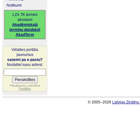
Notikumi
LZA TK termini
atrodami
Akadēmiskajā
terminu datubāzē
AkadTerm
Vēlaties portāla
jaunumus
saņemt pa e-pastu?
Norādiet savu adresi:
Pakalpojumu nodrošina
FeedBlitz
© 2005–2026
Latvijas Zinātņ