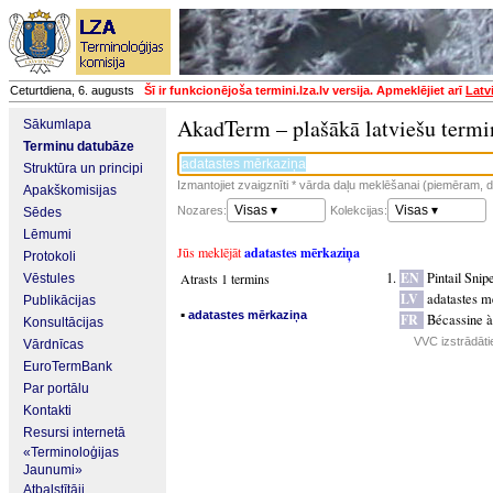
Ceturtdiena, 6. augusts
Šī ir funkcionējoša termini.lza.lv versija. Apmeklējiet arī
Latv
AkadTerm – plašākā latviešu termi
Sākumlapa
Terminu datubāze
Struktūra un principi
Izmantojiet zvaigznīti * vārda daļu meklēšanai (piemēram, da
Apakškomisijas
Visas ▾
Visas ▾
Nozares:
Kolekcijas:
Sēdes
Lēmumi
Jūs meklējāt
adatastes mērkaziņa
Protokoli
EN
Pintail Snip
Atrasts 1 termins
Vēstules
LV
adatastes m
Publikācijas
▪
adatastes mērkaziņa
FR
Bécassine à
Konsultācijas
VVC izstrādāti
Vārdnīcas
EuroTermBank
Par portālu
Kontakti
Resursi internetā
«Terminoloģijas
Jaunumi»
Atbalstītāji