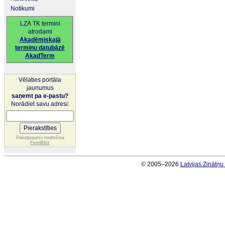
Notikumi
LZA TK termini
atrodami
Akadēmiskajā
terminu datubāzē
AkadTerm
Vēlaties portāla
jaunumus
saņemt pa e-pastu?
Norādiet savu adresi:
Pakalpojumu nodrošina
FeedBlitz
© 2005–2026
Latvijas Zinātņ