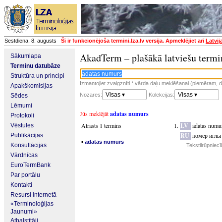
Sestdiena, 8. augusts
Šī ir funkcionējoša termini.lza.lv versija. Apmeklējiet arī
Latvij
AkadTerm – plašākā latviešu termi
Sākumlapa
Terminu datubāze
Struktūra un principi
Izmantojiet zvaigznīti * vārda daļu meklēšanai (piemēram, da
Apakškomisijas
Visas ▾
Visas ▾
Nozares:
Kolekcijas:
Sēdes
Lēmumi
Jūs meklējāt
adatas numurs
Protokoli
Atrasts 1 termins
LV
adatas numu
Vēstules
RU
номер иглы
Publikācijas
▪
adatas numurs
Konsultācijas
Tekstilrūpniec
Vārdnīcas
EuroTermBank
Par portālu
Kontakti
Resursi internetā
«Terminoloģijas
Jaunumi»
Atbalstītāji