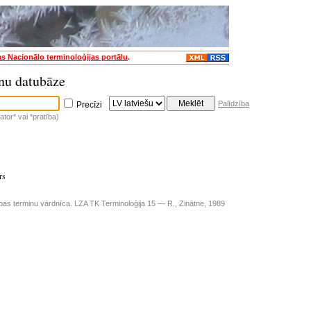
as Nacionālo terminoloģijas portālu
.
nu datubāze
Palīdzība
Precīzi
tor* vai *pratība)
rs
ības terminu vārdnīca. LZA TK Terminoloģija 15 — R., Zinātne, 1989