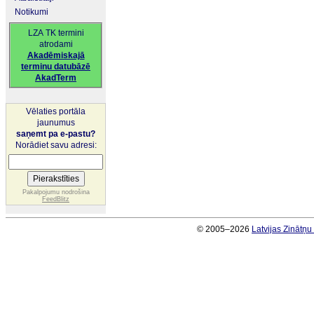
Notikumi
LZA TK termini
atrodami
Akadēmiskajā
terminu datubāzē
AkadTerm
Vēlaties portāla
jaunumus
saņemt pa e-pastu?
Norādiet savu adresi:
Pakalpojumu nodrošina
FeedBlitz
© 2005–2026
Latvijas Zinātņ