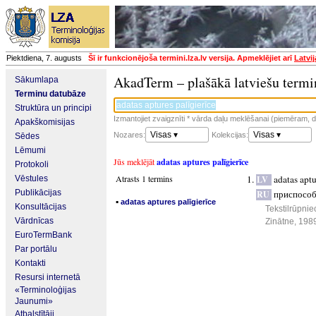
Piektdiena, 7. augusts
Šī ir funkcionējoša termini.lza.lv versija. Apmeklējiet arī
Latvi
AkadTerm – plašākā latviešu termi
Sākumlapa
Terminu datubāze
Struktūra un principi
Izmantojiet zvaigznīti * vārda daļu meklēšanai (piemēram, da
Apakškomisijas
Visas ▾
Visas ▾
Nozares:
Kolekcijas:
Sēdes
Lēmumi
Jūs meklējāt
adatas aptures palīgierīce
Protokoli
Atrasts 1 termins
adatas aptu
Vēstules
LV
Publikācijas
приспособ
RU
▪
adatas aptures palīgierīce
Konsultācijas
Tekstilrūpnie
Vārdnīcas
Zinātne, 198
EuroTermBank
Par portālu
Kontakti
Resursi internetā
«Terminoloģijas
Jaunumi»
Atbalstītāji