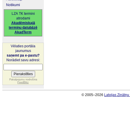
Notikumi
LZA TK termini
atrodami
Akadēmiskajā
terminu datubāzē
AkadTerm
Vēlaties portāla
jaunumus
saņemt pa e-pastu?
Norādiet savu adresi:
Pakalpojumu nodrošina
FeedBlitz
© 2005–2026
Latvijas Zinātņ