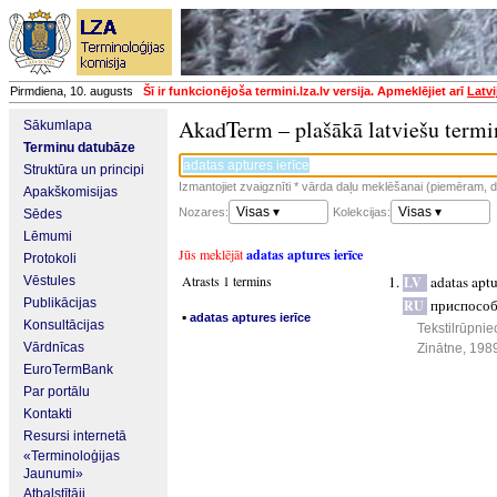
Pirmdiena, 10. augusts
Šī ir funkcionējoša termini.lza.lv versija. Apmeklējiet arī
Latvi
AkadTerm – plašākā latviešu termi
Sākumlapa
Terminu datubāze
Struktūra un principi
Izmantojiet zvaigznīti * vārda daļu meklēšanai (piemēram, da
Apakškomisijas
Visas ▾
Visas ▾
Nozares:
Kolekcijas:
Sēdes
Lēmumi
Jūs meklējāt
adatas aptures ierīce
Protokoli
Atrasts 1 termins
adatas aptu
Vēstules
LV
Publikācijas
приспособ
RU
▪
adatas aptures ierīce
Konsultācijas
Tekstilrūpnie
Vārdnīcas
Zinātne, 198
EuroTermBank
Par portālu
Kontakti
Resursi internetā
«Terminoloģijas
Jaunumi»
Atbalstītāji