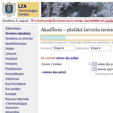
Sestdiena, 8. augusts
Šī ir funkcionējoša termini.lza.lv versija. Apmeklējiet arī
Latvij
AkadTerm – plašākā latviešu termi
Sākumlapa
Terminu datubāze
Struktūra un principi
Izmantojiet zvaigznīti * vārda daļu meklēšanai (piemēram, da
Apakškomisijas
Visas ▾
Visas ▾
Nozares:
Kolekcijas:
Sēdes
Lēmumi
Jūs meklējāt
adatas āķa galiņš
Protokoli
Atrasts 1 termins
LV
adatas āķa g
Vēstules
RU
мысок крюч
Publikācijas
▪
adatas āķa galiņš
Konsultācijas
Tekstilrūpniec
Vārdnīcas
EuroTermBank
Par portālu
Kontakti
Resursi internetā
«Terminoloģijas
Jaunumi»
Atbalstītāji