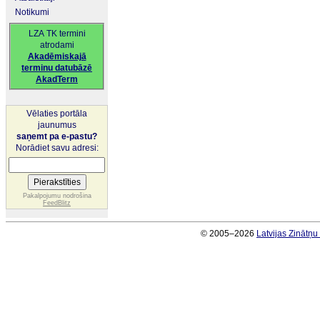
Notikumi
LZA TK termini
atrodami
Akadēmiskajā
terminu datubāzē
AkadTerm
Vēlaties portāla
jaunumus
saņemt pa e-pastu?
Norādiet savu adresi:
Pakalpojumu nodrošina
FeedBlitz
© 2005–2026
Latvijas Zinātņ