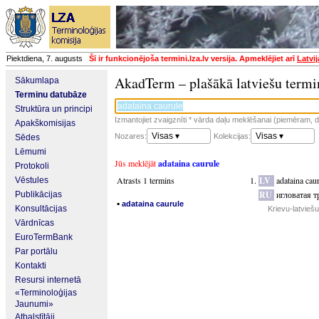
Piektdiena, 7. augusts
Šī ir funkcionējoša termini.lza.lv versija. Apmeklējiet arī
Latvi
AkadTerm – plašākā latviešu termi
Sākumlapa
Terminu datubāze
Struktūra un principi
Izmantojiet zvaigznīti * vārda daļu meklēšanai (piemēram, da
Apakškomisijas
Visas ▾
Visas ▾
Nozares:
Kolekcijas:
Sēdes
Lēmumi
Jūs meklējāt
adataina caurule
Protokoli
Atrasts 1 termins
LV
adataina cau
Vēstules
RU
игловатая т
Publikācijas
▪
adataina caurule
Konsultācijas
Krievu-latvieš
Vārdnīcas
EuroTermBank
Par portālu
Kontakti
Resursi internetā
«Terminoloģijas
Jaunumi»
Atbalstītāji