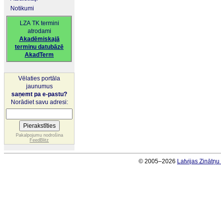
Notikumi
LZA TK termini
atrodami
Akadēmiskajā
terminu datubāzē
AkadTerm
Vēlaties portāla
jaunumus
saņemt pa e-pastu?
Norādiet savu adresi:
Pakalpojumu nodrošina
FeedBlitz
© 2005–2026
Latvijas Zinātņ