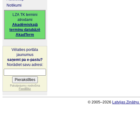
Notikumi
LZA TK termini
atrodami
Akadēmiskajā
terminu datubāzē
AkadTerm
Vēlaties portāla
jaunumus
saņemt pa e-pastu?
Norādiet savu adresi:
Pakalpojumu nodrošina
FeedBlitz
© 2005–2026
Latvijas Zinātņ