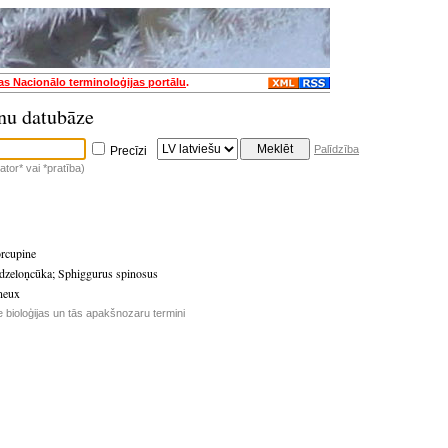
jas Nacionālo terminoloģijas portālu
.
nu datubāze
Palīdzība
Precīzi
tor* vai *pratība)
orcupine
kdzeloņcūka
;
Sphiggurus spinosus
neux
e bioloģijas un tās apakšnozaru termini