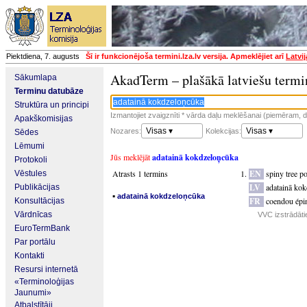
Piektdiena, 7. augusts
Šī ir funkcionējoša termini.lza.lv versija. Apmeklējiet arī
Latvi
AkadTerm – plašākā latviešu termi
Sākumlapa
Terminu datubāze
Struktūra un principi
Izmantojiet zvaigznīti * vārda daļu meklēšanai (piemēram, da
Apakškomisijas
Visas ▾
Visas ▾
Nozares:
Kolekcijas:
Sēdes
Lēmumi
Jūs meklējāt
adatainā kokdzeloņcūka
Protokoli
Atrasts 1 termins
EN
spiny tree p
Vēstules
LV
adatainā ko
Publikācijas
▪
adatainā kokdzeloņcūka
FR
coendou épi
Konsultācijas
Vārdnīcas
VVC izstrādāti
EuroTermBank
Par portālu
Kontakti
Resursi internetā
«Terminoloģijas
Jaunumi»
Atbalstītāji