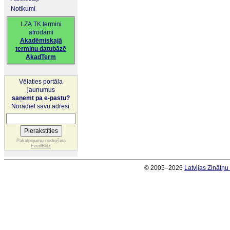
Notikumi
LZA TK termini
atrodami
Akadēmiskajā
terminu datubāzē
AkadTerm
Vēlaties portāla
jaunumus
saņemt pa e-pastu?
Norādiet savu adresi:
Pakalpojumu nodrošina
FeedBlitz
© 2005–2026
Latvijas Zinātņ