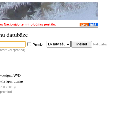
jas Nacionālo terminoloģijas portālu
.
nu datubāze
Palīdzība
Precīzi
tor* vai *pratība)
b design
;
AWD
ekļa lapas dizains
(22.03.2013)
rotokoli