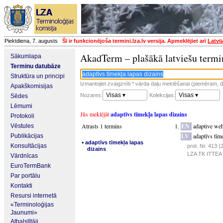
Piektdiena, 7. augusts
Šī ir funkcionējoša termini.lza.lv versija. Apmeklējiet arī
Latvi
AkadTerm – plašākā latviešu termi
Sākumlapa
Terminu datubāze
Struktūra un principi
Izmantojiet zvaigznīti * vārda daļu meklēšanai (piemēram, da
Apakškomisijas
Visas ▾
Visas ▾
Nozares:
Kolekcijas:
Sēdes
Lēmumi
Jūs meklējāt
adaptīvs tīmekļa lapas dizains
Protokoli
Atrasts 1 termins
EN
adaptive we
Vēstules
LV
adaptīvs tīm
Publikācijas
▪
adaptīvs tīmekļa lapas
Konsultācijas
prot. Nr. 413 
dizains
LZA TK ITTEA p
Vārdnīcas
EuroTermBank
Par portālu
Kontakti
Resursi internetā
«Terminoloģijas
Jaunumi»
Atbalstītāji