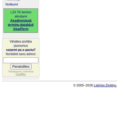
Notikumi
LZA TK termini
atrodami
Akadēmiskajā
terminu datubāzē
AkadTerm
Vēlaties portāla
jaunumus
saņemt pa e-pastu?
Norādiet savu adresi:
Pakalpojumu nodrošina
FeedBlitz
© 2005–2026
Latvijas Zinātņ