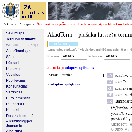
Piektdiena, 7. augusts
Šī ir funkcionējoša termini.lza.lv versija. Apmeklējiet arī
Latvi
AkadTerm – plašākā latviešu termi
Sākumlapa
Terminu datubāze
Struktūra un principi
Izmantojiet zvaigznīti * vārda daļu meklēšanai (piemēram, da
Apakškomisijas
Visas ▾
Visas ▾
Nozares:
Kolekcijas:
Sēdes
Lēmumi
Jūs meklējāt
adaptīvs spilgtums
Protokoli
Atrasts 1 termins
adaptive b
Vēstules
EN
Publikācijas
adaptīvs 
LV
▪
adaptīvs spilgtums
Konsultācijas
адаптивна
RU
Vārdnīcas
adaptive H
DE
EuroTermBank
luminosité
FR
Par portālu
Definīcija:
A
Kontakti
your PC scre
Resursi internetā
provided by 
«Terminoloģijas
Microsoft Te
Jaunumi»
© 2023 Micro
Atbalstītāji