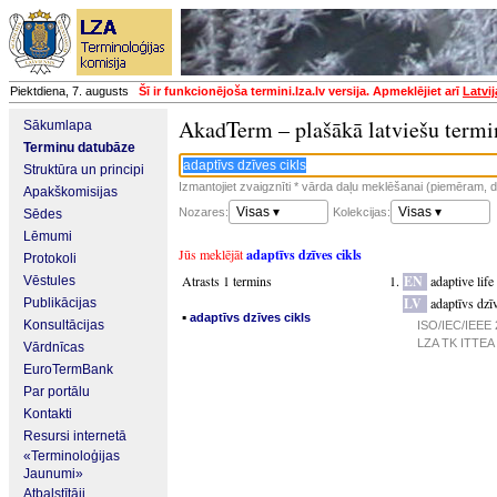
Piektdiena, 7. augusts
Šī ir funkcionējoša termini.lza.lv versija. Apmeklējiet arī
Latvi
AkadTerm – plašākā latviešu termi
Sākumlapa
Terminu datubāze
Struktūra un principi
Izmantojiet zvaigznīti * vārda daļu meklēšanai (piemēram, da
Apakškomisijas
Visas ▾
Visas ▾
Nozares:
Kolekcijas:
Sēdes
Lēmumi
Jūs meklējāt
adaptīvs dzīves cikls
Protokoli
Atrasts 1 termins
EN
adaptive life
Vēstules
LV
adaptīvs dzī
Publikācijas
▪
adaptīvs dzīves cikls
Konsultācijas
ISO/IEC/IEEE 2
LZA TK ITTEA p
Vārdnīcas
EuroTermBank
Par portālu
Kontakti
Resursi internetā
«Terminoloģijas
Jaunumi»
Atbalstītāji