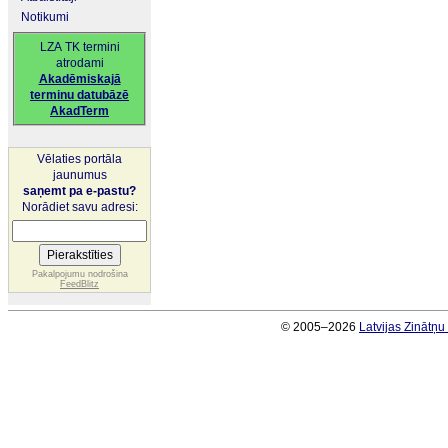
Notikumi
LZA TK termini
atrodami
Akadēmiskajā
terminu datubāzē
AkadTerm
Vēlaties portāla
jaunumus
saņemt pa e-pastu?
Norādiet savu adresi:
Pakalpojumu nodrošina
FeedBlitz
© 2005–2026
Latvijas Zinātņ