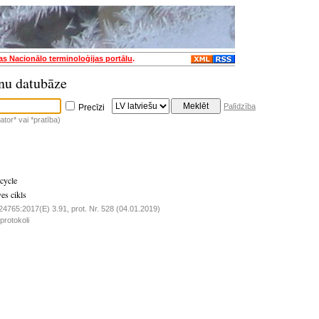
jas Nacionālo terminoloģijas portālu
.
nu datubāze
Palīdzība
Precīzi
tor* vai *pratība)
 cycle
ves cikls
4765:2017(E) 3.91, prot. Nr. 528 (04.01.2019)
rotokoli