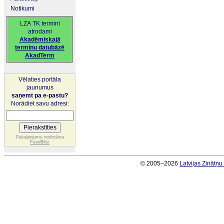
Notikumi
LZA TK termini
atrodami
Akadēmiskajā
terminu datubāzē
AkadTerm
Vēlaties portāla
jaunumus
saņemt pa e-pastu?
Norādiet savu adresi:
Pakalpojumu nodrošina
FeedBlitz
© 2005–2026
Latvijas Zinātņ