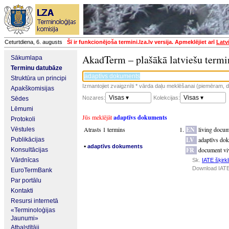
Ceturtdiena, 6. augusts
Šī ir funkcionējoša termini.lza.lv versija. Apmeklējiet arī
Latv
AkadTerm – plašākā latviešu termi
Sākumlapa
Terminu datubāze
Struktūra un principi
Izmantojiet zvaigznīti * vārda daļu meklēšanai (piemēram, da
Apakškomisijas
Visas ▾
Visas ▾
Nozares:
Kolekcijas:
Sēdes
Lēmumi
Jūs meklējāt
adaptīvs dokuments
Protokoli
Atrasts 1 termins
EN
living docu
Vēstules
LV
adaptīvs do
Publikācijas
▪
adaptīvs dokuments
FR
document vi
Konsultācijas
Vārdnīcas
Sk.
IATE šķirkl
Download IATE
EuroTermBank
Par portālu
Kontakti
Resursi internetā
«Terminoloģijas
Jaunumi»
Atbalstītāji