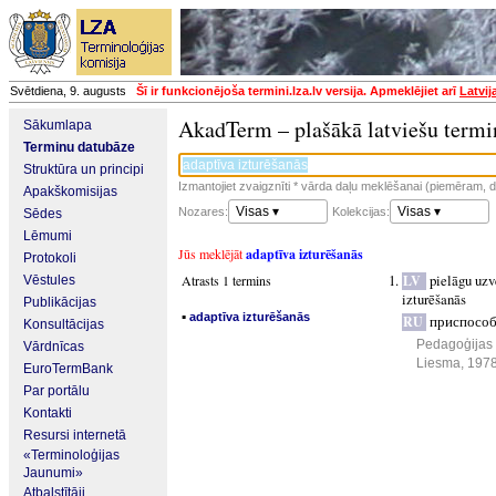
Svētdiena, 9. augusts
Šī ir funkcionējoša termini.lza.lv versija. Apmeklējiet arī
Latvij
AkadTerm – plašākā latviešu termi
Sākumlapa
Terminu datubāze
Struktūra un principi
Izmantojiet zvaigznīti * vārda daļu meklēšanai (piemēram, da
Apakškomisijas
Visas ▾
Visas ▾
Nozares:
Kolekcijas:
Sēdes
Lēmumi
Jūs meklējāt
adaptīva izturēšanās
Protokoli
pielāgu uzv
Atrasts 1 termins
LV
Vēstules
izturēšanās
Publikācijas
▪
adaptīva izturēšanās
приспособ
RU
Konsultācijas
Pedagoģijas 
Vārdnīcas
Liesma, 197
EuroTermBank
Par portālu
Kontakti
Resursi internetā
«Terminoloģijas
Jaunumi»
Atbalstītāji