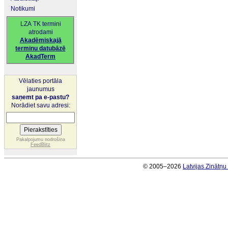
Notikumi
LZA TK termini
atrodami
Akadēmiskajā
terminu datubāzē
AkadTerm
Vēlaties portāla
jaunumus
saņemt pa e-pastu?
Norādiet savu adresi:
Pakalpojumu nodrošina
FeedBlitz
© 2005–2026
Latvijas Zinātņ