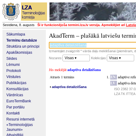
Sestdiena, 8. augusts
Šī ir funkcionējoša termini.lza.lv versija. Apmeklējiet arī
Latvij
AkadTerm – plašākā latviešu termi
Sākumlapa
Terminu datubāze
Struktūra un principi
Izmantojiet zvaigznīti * vārda daļu meklēšanai (piemēram, da
Apakškomisijas
Visas ▾
Visas ▾
Nozares:
Kolekcijas:
Sēdes
Lēmumi
Jūs meklējāt
adaptīva detalizēšana
Protokoli
Atrasts 1 termins
EN
adaptive ref
Vēstules
LV
adaptīva det
Publikācijas
▪
adaptīva detalizēšana
Konsultācijas
ISO 2382 37.02
LZA TK ITTEA p
Vārdnīcas
EuroTermBank
Par portālu
Kontakti
Resursi internetā
«Terminoloģijas
Jaunumi»
Atbalstītāji