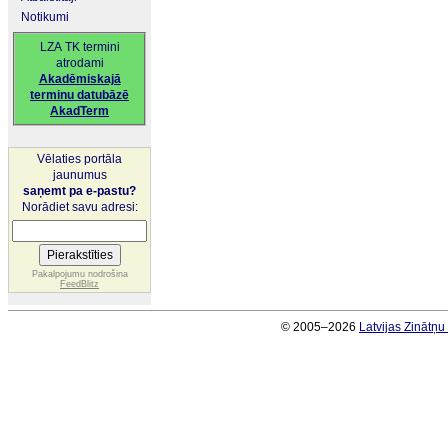
Notikumi
LZA TK termini
atrodami
Akadēmiskajā
terminu datubāzē
AkadTerm
Vēlaties portāla
jaunumus
saņemt pa e-pastu?
Norādiet savu adresi:
Pakalpojumu nodrošina
FeedBlitz
© 2005–2026
Latvijas Zinātņ