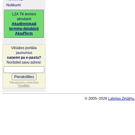
Notikumi
LZA TK termini
atrodami
Akadēmiskajā
terminu datubāzē
AkadTerm
Vēlaties portāla
jaunumus
saņemt pa e-pastu?
Norādiet savu adresi:
Pakalpojumu nodrošina
FeedBlitz
© 2005–2026
Latvijas Zinātņ