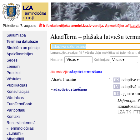
Piektdiena, 7. augusts
Šī ir funkcionējoša termini.lza.lv versija. Apmeklējiet arī
Latvi
AkadTerm – plašākā latviešu termi
Sākumlapa
Terminu datubāze
Struktūra un principi
Izmantojiet zvaigznīti * vārda daļu meklēšanai (piemēram, da
Apakškomisijas
Visas ▾
Visas ▾
Nozares:
Kolekcijas:
Sēdes
Lēmumi
Jūs meklējāt
adaptīvā uzturēšana
Protokoli
Atrasts 1 termins
adaptive 
Vēstules
EN
Publikācijas
adaptīvā u
LV
▪
adaptīvā uzturēšana
Konsultācijas
адаптивн
RU
Vārdnīcas
Definīcija:
P
EuroTermBank
izmantošanu 
Par portālu
LZA TK ITTE
Kontakti
Resursi internetā
«Terminoloģijas
Jaunumi»
Atbalstītāji