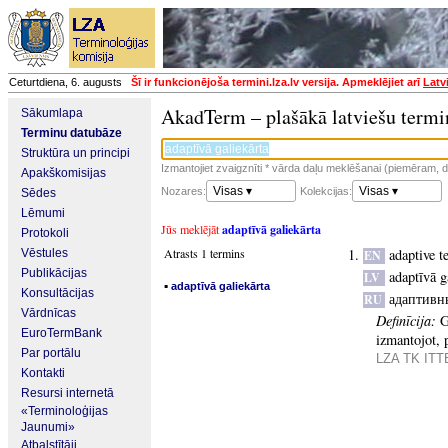
Ceturtdiena, 6. augusts
Šī ir funkcionējoša termini.lza.lv versija. Apmeklējiet arī
Latv
AkadTerm – plašākā latviešu termi
Sākumlapa
Terminu datubāze
Struktūra un principi
Izmantojiet zvaigznīti * vārda daļu meklēšanai (piemēram, da
Apakškomisijas
Visas ▾
Visas ▾
Nozares:
Kolekcijas:
Sēdes
Lēmumi
Jūs meklējāt
adaptīvā galiekārta
Protokoli
Atrasts 1 termins
adaptive t
Vēstules
EN
Publikācijas
adaptīvā g
LV
▪
adaptīvā galiekārta
Konsultācijas
адаптивн
RU
Vārdnīcas
Definīcija:
G
EuroTermBank
izmantojot, 
Par portālu
LZA TK ITTE
Kontakti
Resursi internetā
«Terminoloģijas
Jaunumi»
Atbalstītāji