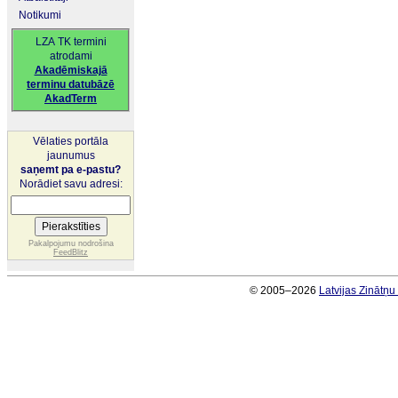
Notikumi
LZA TK termini
atrodami
Akadēmiskajā
terminu datubāzē
AkadTerm
Vēlaties portāla
jaunumus
saņemt pa e-pastu?
Norādiet savu adresi:
Pakalpojumu nodrošina
FeedBlitz
© 2005–2026
Latvijas Zinātņ