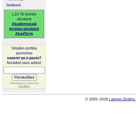
Notikumi
LZA TK termini
atrodami
Akadēmiskajā
terminu datubāzē
AkadTerm
Vēlaties portāla
jaunumus
saņemt pa e-pastu?
Norādiet savu adresi:
Pakalpojumu nodrošina
FeedBlitz
© 2005–2026
Latvijas Zinātņ