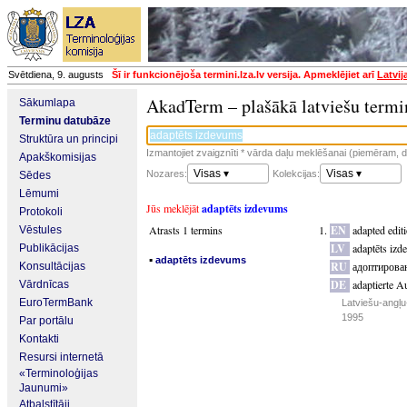
Svētdiena, 9. augusts
Šī ir funkcionējoša termini.lza.lv versija. Apmeklējiet arī
Latvij
AkadTerm – plašākā latviešu termi
Sākumlapa
Terminu datubāze
Struktūra un principi
Izmantojiet zvaigznīti * vārda daļu meklēšanai (piemēram, da
Apakškomisijas
Visas ▾
Visas ▾
Nozares:
Kolekcijas:
Sēdes
Lēmumi
Jūs meklējāt
adaptēts izdevums
Protokoli
Atrasts 1 termins
EN
adapted edit
Vēstules
LV
adaptēts iz
Publikācijas
▪
adaptēts izdevums
RU
адоптирова
Konsultācijas
DE
adaptierte A
Vārdnīcas
EuroTermBank
Latviešu-angļu
1995
Par portālu
Kontakti
Resursi internetā
«Terminoloģijas
Jaunumi»
Atbalstītāji