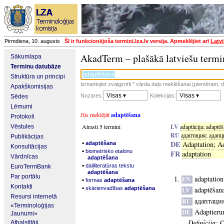
Pirmdiena, 10. augusts
Šī ir funkcionējoša termini.lza.lv versija. Apmeklējiet arī
Latvi
AkadTerm – plašākā latviešu termi
Sākumlapa
Terminu datubāze
Struktūra un principi
Izmantojiet zvaigznīti * vārda daļu meklēšanai (piemēram, da
Apakškomisijas
Visas ▾
Visas ▾
Nozares:
Kolekcijas:
Sēdes
Lēmumi
Jūs meklējāt
adaptēšana
Protokoli
Atrasti 5 termini
LV
adaptācija
;
adaptēš
Vēstules
RU
адаптация
;
адапц
Publikācijas
▪
DE
Adaptation
;
Ad
adaptēšana
Konsultācijas
▪
biometrisko etalonu
FR
adaptation
Vārdnīcas
adaptēšana
▪
daiļliteratūras tekstu
EuroTermBank
adaptēšana
Par portālu
adaptation
EN
▪
formas
adaptēšana
Kontakti
▪
skārienvadības
adaptēšana
adaptēšan
LV
Resursi internetā
адаптаци
RU
«Terminoloģijas
Adaptieru
DE
Jaunumi»
Definīcija:
O
Atbalstītāji