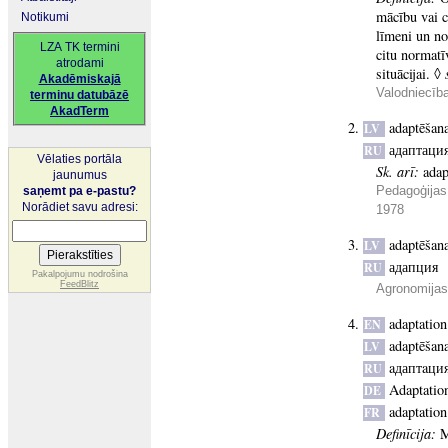
mācību vai c
Notikumi
līmeni un no
LZA TK termini
citu normatī
atrodami
situācijai. ◊
Akadēmiskajā
Valodniecīb
terminu datubāzē
AkadTerm
adaptēšan
LV
адаптаци
RU
Vēlaties portāla
Sk. arī:
adap
jaunumus
Pedagoģijas
saņemt pa e-pastu?
Norādiet savu adresi:
1978
adaptēšan
LV
адапция
RU
Pakalpojumu nodrošina
FeedBlitz
Agronomijas 
adaptation
EN
adaptēšan
LV
aдаптaци
RU
Adaptatio
DE
adaptation
FR
Definīcija:
M