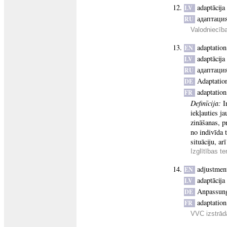
adaptācija
LV
адаптаци
RU
Valodniecīb
adaptation
EN
adaptācija
LV
адаптаци
RU
Adaptatio
DE
adaptation
FR
Definīcija:
I
iekļauties j
zināšanas, p
no indivīda 
situāciju, ar
Izglītības t
adjustmen
EN
adaptācija
LV
Anpassun
DE
adaptation
FR
VVC izstrādā