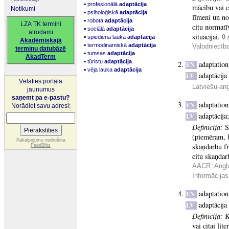
▪
profesionālā
adaptācija
mācību vai c
Notikumi
▪
psiholoģiskā
adaptācija
līmeni un no
▪
robota
adaptācija
LZA TK termini
citu normatī
▪
sociālā
adaptācija
atrodami
situācijai. ◊
▪
spiediena lauka
adaptācija
Akadēmiskajā
▪
termodinamiskā
adaptācija
Valodniecīb
terminu datubāzē
▪
tumsas
adaptācija
AkadTerm
▪
tūristu
adaptācija
adaptation
EN
▪
vēja lauka
adaptācija
adaptācija
LV
Vēlaties portāla
Latviešu-an
jaunumus
saņemt pa e-pastu?
adaptation
EN
Norādiet savu adresi:
adaptācija
LV
Definīcija:
S
(piemēram, b
Pakalpojumu nodrošina
skaņdarbu fr
FeedBlitz
citu skaņdar
AACR: Angļu
Informācijas
adaptation
EN
adaptācija
LV
Definīcija:
K
vai citai lit