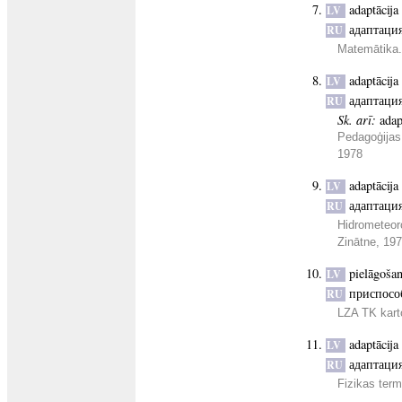
adaptācija
LV
адаптаци
RU
Matemātika.
adaptācija
LV
адаптаци
RU
Sk. arī:
adap
Pedagoģijas
1978
adaptācija
LV
адаптаци
RU
Hidrometeor
Zinātne, 19
pielāgoša
LV
приспосо
RU
LZA TK kart
adaptācija
LV
адаптаци
RU
Fizikas term