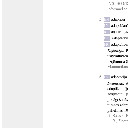
LVS ISO 512
Informācijas
adaption
EN
adaptēšan
LV
адаптаци
RU
Adaptatio
DE
adaptation
FR
Definīcija:
P
uzņēmumiem, 
uzņēmuma ārē
Ekonomikas 
adaptācija
LV
Definīcija:
A
adaptāciju (
adaptāciju (
pielāgošanās
tumsas adapt
palielinās 1
B. Rolovs. P
— R., Zināt