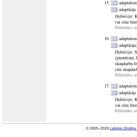
adaptation
EN
adaptācija
LV
Definīcija:
K
vai citai lit
Bibliotēku u
adaptation
EN
adaptācija
LV
Definīcija:
S
(piemēram, b
skaņdarbu fr
citu skaņdar
Bibliotēku u
adaptation
EN
adaptācija
LV
Definīcija:
K
vai citai lit
Bibliotēku u
© 2005–2026
Latvijas Zinātņ