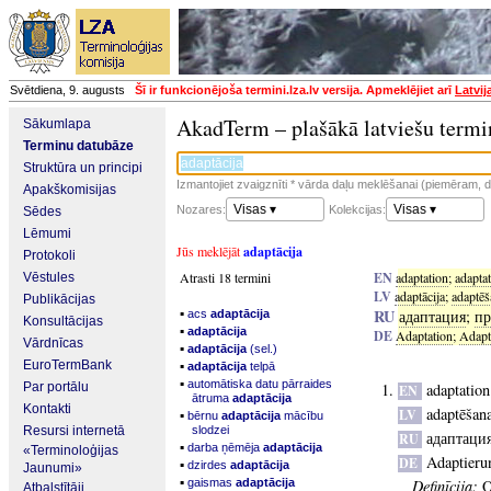
Svētdiena, 9. augusts
Šī ir funkcionējoša termini.lza.lv versija. Apmeklējiet arī
Latvij
AkadTerm – plašākā latviešu termi
Sākumlapa
Terminu datubāze
Struktūra un principi
Izmantojiet zvaigznīti * vārda daļu meklēšanai (piemēram, da
Apakškomisijas
Visas ▾
Visas ▾
Nozares:
Kolekcijas:
Sēdes
Lēmumi
Jūs meklējāt
adaptācija
Protokoli
Atrasti 18 termini
EN
adaptation
;
adapta
Vēstules
LV
adaptācija
;
adaptēš
Publikācijas
▪
RU
адаптация
;
пр
acs
adaptācija
Konsultācijas
▪
adaptācija
DE
Adaptation
;
Adapt
Vārdnīcas
▪
adaptācija
(sel.)
▪
EuroTermBank
adaptācija
telpā
▪
automātiska datu pārraides
Par portālu
adaptation
EN
ātruma
adaptācija
Kontakti
adaptēšan
▪
LV
bērnu
adaptācija
mācību
Resursi internetā
slodzei
адаптаци
RU
▪
darba ņēmēja
adaptācija
«Terminoloģijas
Adaptieru
DE
▪
dzirdes
adaptācija
Jaunumi»
▪
gaismas
adaptācija
Definīcija:
O
Atbalstītāji