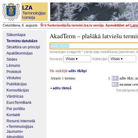
Ceturtdiena, 6. augusts
Šī ir funkcionējoša termini.lza.lv versija. Apmeklējiet arī
Latv
AkadTerm – plašākā latviešu termi
Sākumlapa
Terminu datubāze
Struktūra un principi
Izmantojiet zvaigznīti * vārda daļu meklēšanai (piemēram, da
Apakškomisijas
Visas ▾
Visas ▾
Nozares:
Kolekcijas:
Sēdes
Lēmumi
Jūs meklējāt
adīts tīkliņš
Protokoli
Atrasts 1 termins
LV
adīts tīkls
;
ad
Vēstules
RU
вязаная сет
Publikācijas
▪
adīts tīkliņš
Konsultācijas
Tekstilrūpniec
Vārdnīcas
EuroTermBank
Par portālu
Kontakti
Resursi internetā
«Terminoloģijas
Jaunumi»
Atbalstītāji