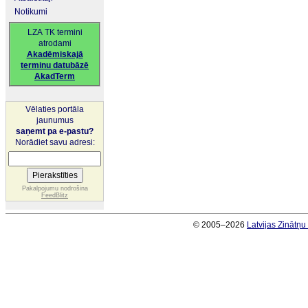
Notikumi
LZA TK termini
atrodami
Akadēmiskajā
terminu datubāzē
AkadTerm
Vēlaties portāla
jaunumus
saņemt pa e-pastu?
Norādiet savu adresi:
Pakalpojumu nodrošina
FeedBlitz
© 2005–2026
Latvijas Zinātņ