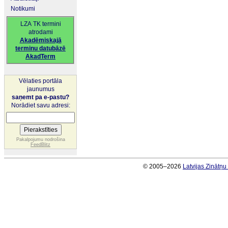
Notikumi
LZA TK termini
atrodami
Akadēmiskajā
terminu datubāzē
AkadTerm
Vēlaties portāla
jaunumus
saņemt pa e-pastu?
Norādiet savu adresi:
Pakalpojumu nodrošina
FeedBlitz
© 2005–2026
Latvijas Zinātņ