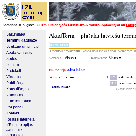
Sestdiena, 8. augusts
Šī ir funkcionējoša termini.lza.lv versija. Apmeklējiet arī
Latvij
AkadTerm – plašākā latviešu termi
Sākumlapa
Terminu datubāze
Struktūra un principi
Izmantojiet zvaigznīti * vārda daļu meklēšanai (piemēram, da
Apakškomisijas
Visas ▾
Visas ▾
Nozares:
Kolekcijas:
Sēdes
Lēmumi
Jūs meklējāt
adīts lakats
Protokoli
Atrasts 1 termins
LV
adīts lakats
Vēstules
RU
вязаный пл
Publikācijas
▪
adīts lakats
Konsultācijas
Tekstilrūpniec
Vārdnīcas
EuroTermBank
Par portālu
Kontakti
Resursi internetā
«Terminoloģijas
Jaunumi»
Atbalstītāji